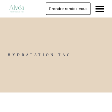
Skip
to
Prendre rendez-vous
the
content
HYDRATATION TAG