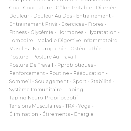
Cou
Courbature
Côlon Irritable
Diarhée
Douleur
Douleur Au Dos
Entrainement
Entrainement Privé
Exercices
Fibres
Fitness
Glycémie
Hormones
Hydratation
Lombaire
Maladie Digestive Inflammatoire
Muscles
Naturopathie
Ostéopathie
Posture
Posture Au Travail
Posture De Travail
Pprobiotiques
Renforcement
Routine
Rééducation
Sommeil
Soulagement
Sport
Stabilité
Système Immunitaire
Taping
Taping Neuro-Proprioceptif
Tensions Musculaires
TRX
Yoga
Élimination
Étirements
Énergie