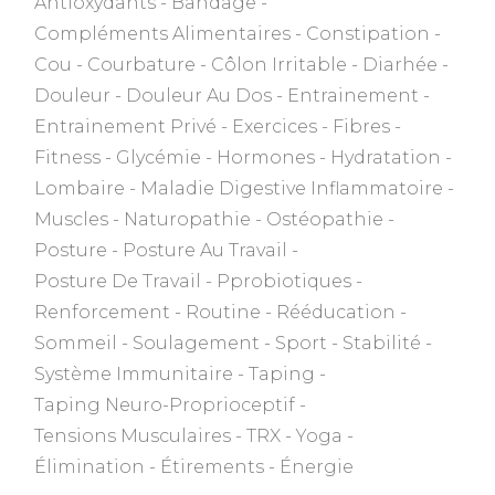
Antioxydants
Bandage
Compléments Alimentaires
Constipation
Cou
Courbature
Côlon Irritable
Diarhée
Douleur
Douleur Au Dos
Entrainement
Entrainement Privé
Exercices
Fibres
Fitness
Glycémie
Hormones
Hydratation
Lombaire
Maladie Digestive Inflammatoire
Muscles
Naturopathie
Ostéopathie
Posture
Posture Au Travail
Posture De Travail
Pprobiotiques
Renforcement
Routine
Rééducation
Sommeil
Soulagement
Sport
Stabilité
Système Immunitaire
Taping
Taping Neuro-Proprioceptif
Tensions Musculaires
TRX
Yoga
Élimination
Étirements
Énergie