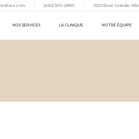
realvea.com
(450) 500-2880
3925 Boul. Grande-Allé
KINÉSIOLOGIE
MASSOTHÉRAPIE
NOS SERVICES
LA CLINIQUE
NOTRE ÉQUIPE
NATUROPATHIE
OSTÉOPATHIE
POSTUROLOGIE
KINÉSIOLOGIE
SOINS
MASSOTHÉRAPIE
ÉNERGÉTIQUES :
REIKI ET ACCESS
NATUROPATHIE
BARS®
OSTÉOPATHIE
TRAVAIL SOCIAL
POSTUROLOGIE
SOINS
ÉNERGÉTIQUES :
REIKI ET ACCESS
BARS®
TRAVAIL SOCIAL