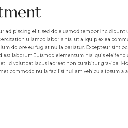
stment
r adipiscing elit, sed do eiusmod tempor incididunt 
rcitation ullamco laboris nisi ut aliquip ex ea commo
illum dolore eu fugiat nulla pariatur. Excepteur sint 
 id est laborum.Euismod elementum nisi quis eleifend 
et. Id volutpat lacus laoreet non curabitur gravida. M
Amet commodo nulla facilisi nullam vehicula ipsum a arc