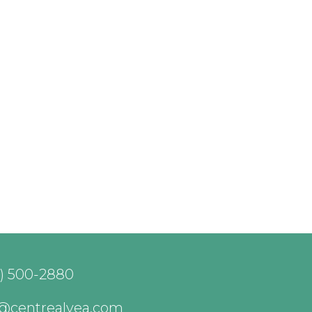
) 500-2880
o@centrealvea.com