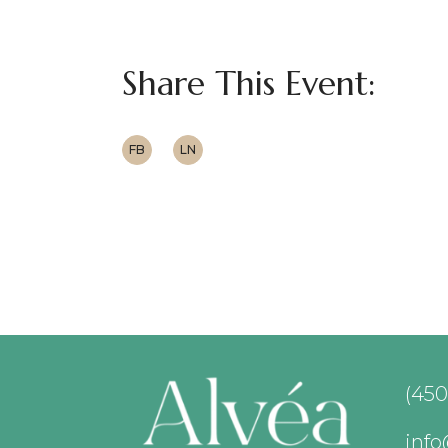
Share This Event:
FB
LN
(450
inf